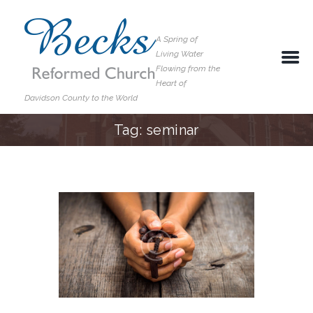
A Spring of
Living Water
Flowing from the
Heart of
Davidson County to the World
Tag: seminar