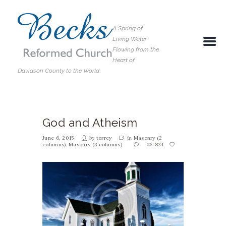
A Spring of
Living Water
Flowing from the
Heart of
Davidson County to the World
God and Atheism
June 6, 2015
by
torrey
in
Masonry (2
columns)
,
Masonry (3 columns)
834