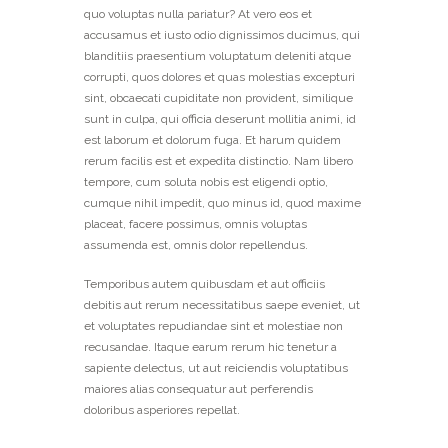
quo voluptas nulla pariatur? At vero eos et
accusamus et iusto odio dignissimos ducimus, qui
blanditiis praesentium voluptatum deleniti atque
corrupti, quos dolores et quas molestias excepturi
sint, obcaecati cupiditate non provident, similique
sunt in culpa, qui officia deserunt mollitia animi, id
est laborum et dolorum fuga. Et harum quidem
rerum facilis est et expedita distinctio. Nam libero
tempore, cum soluta nobis est eligendi optio,
cumque nihil impedit, quo minus id, quod maxime
placeat, facere possimus, omnis voluptas
assumenda est, omnis dolor repellendus.
Temporibus autem quibusdam et aut officiis
debitis aut rerum necessitatibus saepe eveniet, ut
et voluptates repudiandae sint et molestiae non
recusandae. Itaque earum rerum hic tenetur a
sapiente delectus, ut aut reiciendis voluptatibus
maiores alias consequatur aut perferendis
doloribus asperiores repellat.